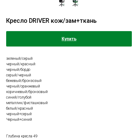
Кресло DRIVER кож/зам+ткань
Купить
зеленый/серый
черный/красный
черный/бордо
серый/черный
бежевый/бронзозый
черный/оранжевый
коричневый/бронзовый
синий/голубой
металлик/фисташковый
белый/красный
черный+серый
Черный+синий
Глубина кресла 49