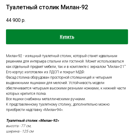
Туалетный столик Милан-92
44 900
р.
Купить
Милан-92 - изящный туалетный столик, который станет идеальным
решением для интерьера спальни или гостиной. Может использоваться
как отдельный предмет мебели, так и в комплекте с зеркалом "Милан-21"
Его корпус изготовлен из ЛДСП и покрыт МДФ.
Фасад столика оборудован просторной столешницей и четырьмя
выдвижными ящиками для мелочей. Устойчивость модели
обеспечивается четырьмя высокими резными ножками, к нижней части
которых крепится полка.
Все ящики снабжены металлическими ручками.
К представленному туалетному столику, дополнительно можно
приобрести надставку «Милан-94».
Туалетный столик «Милан-92»
высота - 77 см,
ширина - 125 см