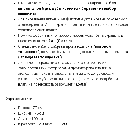
Отделка столешниц выполняется в разных вариантах:
без
шпона, шпон бука, дуба, ясеня или березы - на выбор
заказчика
.
Для склеивания шпона и МДФ используется клей на основе смол
с отвердителем. Для покрытия столешницы пленкой используется
технология окутывания.
Помимо фабричных тонировок, мебель может быть окрашена в
цвета из каталога
RAL (Classic)
.
Стандартно мебель фабрики производится в
"матовой
тонировке"
, но может быть покрыта дополнительным слоем лака
(
"глянцевая тонировка"
).
Лицевые поверхности стола отделаны современными
лакокрасочными материалами производства Италии, а
столешницы покрыты специальным лаком, допускающим
увлажненную уборку пыли со стола (длительное воздействие
влаги на поверхность разрушает изделие)
Характеристики:
Высота - 77 см
Ширина - 76 см
Длина - 100 см
в разложенном виде - 130 см