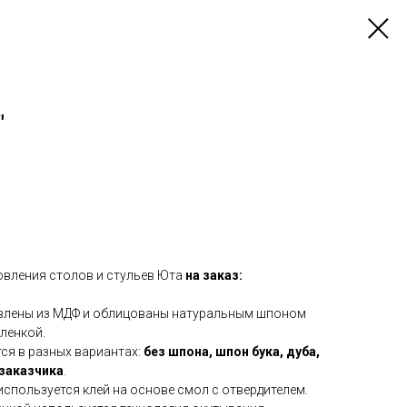
"
вления столов и стульев Юта
на заказ:
овлены из МДФ и облицованы натуральным шпоном
ленкой.
ся в разных вариантах:
без шпона, шпон бука, дуба,
 заказчика
.
спользуется клей на основе смол с отвердителем.