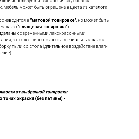
нкой используется технология окутывания.
 мебель может быть окрашена в цвета из каталога
роизводится в
"матовой тонировке"
, но может быть
м лака (
"глянцевая тонировка"
).
отделаны современными лакокрасочными
алии, а столешницы покрыты специальным лаком,
рку пыли со стола (длительное воздействие влаги
елие).
имости от выбранной тонировки.
 тонах окраски (без патины) -