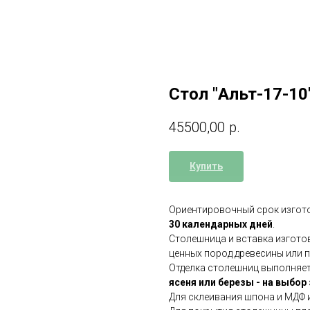
Стол "Альт-17-10
45500,00
р.
Купить
Ориентировочный срок изгото
30 календарных дней
.
Столешница и вставка изгот
ценных пород древесины или п
Отделка столешниц выполняет
ясеня или березы - на выбор
Для склеивания шпона и МДФ и