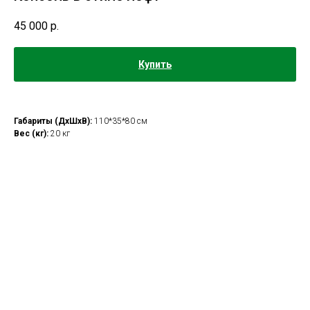
45 000
р.
Купить
Габариты (ДхШхВ):
110*35*80 см
Вес (кг):
20 кг