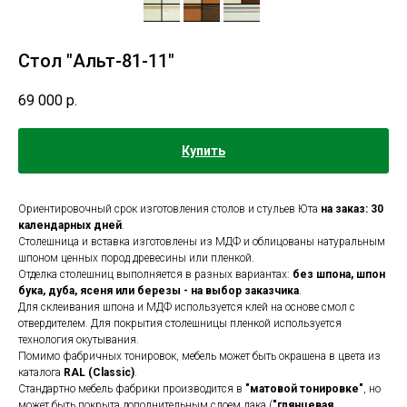
Стол "Альт-81-11"
69 000
р.
Купить
Ориентировочный срок изготовления столов и стульев Юта
на заказ: 30
календарных дней
.
Столешница и вставка изготовлены из МДФ и облицованы натуральным
шпоном ценных пород древесины или пленкой.
Отделка столешниц выполняется в разных вариантах:
без шпона, шпон
бука, дуба, ясеня или березы - на выбор заказчика
.
Для склеивания шпона и МДФ используется клей на основе смол с
отвердителем. Для покрытия столешницы пленкой используется
технология окутывания.
Помимо фабричных тонировок, мебель может быть окрашена в цвета из
каталога
RAL (Classic)
.
Стандартно мебель фабрики производится в
"матовой тонировке"
, но
может быть покрыта дополнительным слоем лака (
"глянцевая