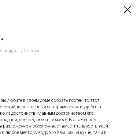
"
изводитель: Россия
 вы любите в своем доме собрать гостей, то этот
ческий, качественный для применения и удобен в
ько из достоинств, главным достоинством его
складной, очень удобен в обиходе. В сложенном
 в разложенном обеспечивает вместительность всей
в любое место, где удобно вам, как на кухне, так и в