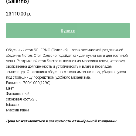
(Salerno)
23110,00
р.
Купить
Обеденный стол SOLERNO (Солерно) – это классический раздвижной
обеденный стол. Стол Солерно подойдет как для кухни так и для гостиной
зоны. Раздвижной стол Salerno выполнен из масссива гевеи, которому
свойственна долговечность и устойчивость к влаге и перепадам
температур. Столешница обеденного стола имеет вставку, убирающуюся
под столешницу посредством удобного механизма.
Размеры: 700*1000(1290)
Цвет:
Фисташковый
слоновая кость 2-5
tobacco
Массив гевеи
Цена может меняться в зависимости от выбранной тонировки.