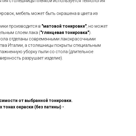
ытия столешницы пленкой используется технология
ровок, мебель может быть окрашена в цвета из
рики производится в
"матовой тонировке"
, но может
льным слоем лака (
"глянцевая тонировка"
).
тола отделаны современными лакокрасочными
тва Италии, а столешницы покрыты специальным
лажненную уборку пыли со стола (длительное
оверхность разрушает изделие).
симости от выбранной тонировки.
 тонах окраски (без патины) -