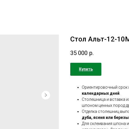
Стол Альт-12-10
35 000
р.
Купить
Ориентировочный срок 
календарных дней
.
Столешница и вставка 
шпоном ценных пород др
Отделка столешниц выпо
дуба, ясеня или березы
Для склеивания шпона и