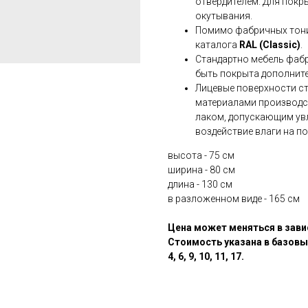
отвердителем. Для покр
окутывания.
Помимо фабричных тони
каталога
RAL (Classic)
.
Стандартно мебель фаб
быть покрыта дополните
Лицевые поверхности с
материалами производс
лаком, допускающим ув
воздействие влаги на п
высота - 75 cм
ширина - 80 cм
длина - 130 cм
в разложенном виде - 165 cм
Цена может меняться в зави
Стоимость указана в базовых
4, 6, 9, 10, 11, 17.