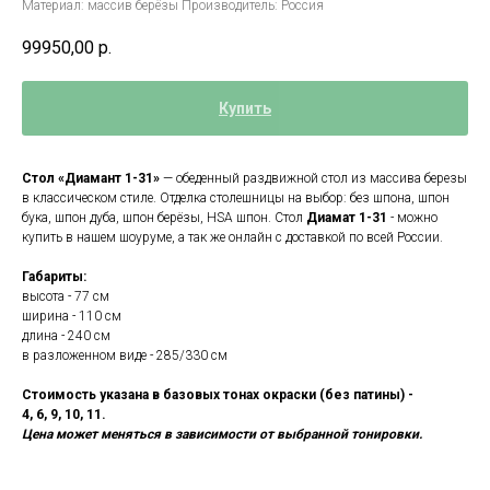
Материал: массив берёзы Производитель: Россия
99950,00
р.
Купить
Стол «Диамант 1-31»
— обеденный раздвижной стол из массива березы
в классическом стиле. Отделка столешницы на выбор: без шпона, шпон
бука, шпон дуба, шпон берёзы, HSA шпон. Стол
Диамат 1-31
- можно
купить в нашем шоуруме, а так же онлайн с доставкой по всей России.
Габариты:
высота - 77 см
ширина - 110 см
длина - 240 см
в разложенном виде - 285/330 см
Стоимость указана в базовых тонах окраски (без патины) -
4, 6, 9, 10, 11.
Цена может меняться в зависимости от выбранной тонировки.