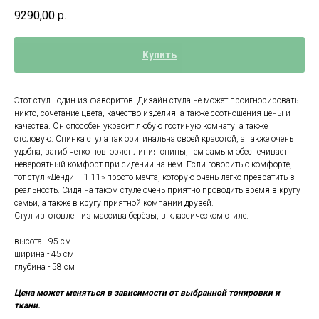
9290,00
р.
Купить
Этот стул - один из фаворитов. Дизайн стула не может проигнорировать
никто, сочетание цвета, качество изделия, а также соотношения цены и
качества. Он способен украсит любую гостиную комнату, а также
столовую. Спинка стула так оригинальна своей красотой, а также очень
удобна, загиб четко повторяет линия спины, тем самым обеспечивает
невероятный комфорт при сидении на нем. Если говорить о комфорте,
тот стул «Денди – 1-11» просто мечта, которую очень легко превратить в
реальность. Сидя на таком стуле очень приятно проводить время в кругу
семьи, а также в кругу приятной компании друзей.
Стул изготовлен из массива берёзы, в классическом стиле.
высота - 95 cм
ширина - 45 cм
глубина - 58 cм
Цена может меняться в зависимости от выбранной тонировки и
ткани.