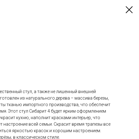
ественный стул, а также не лишенный внешней
готовлен из натурального дерева – массива березы,
уты тканью импортного производства, что обеспечит
мя. Этот стул Сибарит 4 будет ярким оформлением
украсит кухню, наполнит красками интерьер, что
ет настроение всей семьи. Скрасит время трапезы все
диться яркостью красок и хорошим настроением.
ерёзы, в классическом стиле.