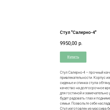
Стул "Салерно-4"
9950,00
р.
Купить
Стул Салерно-4 – прочный кач
привлекательности. Корпус из
сиденье и спинка стула обтян
качество на долгосрочное вре
для гостиной и замечательно 
будет радовать глаз и подним
семьи. Позвольте себе насла
Стул изготовлен из массива б