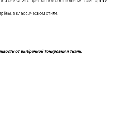
 вся семья. Это прекрасное соотношения комфорта и
ерёзы, в классическом стиле.
имости от выбранной тонировки и ткани.