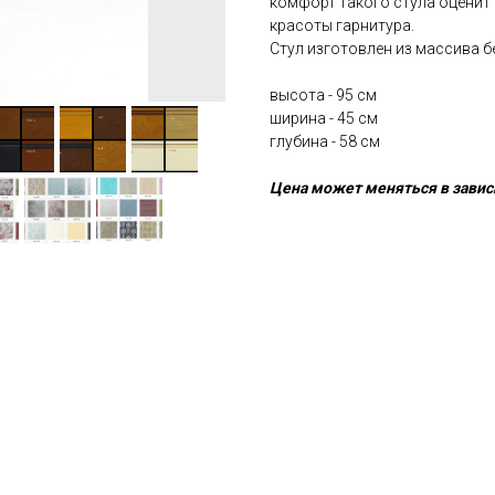
комфорт такого стула оценит
красоты гарнитура.
Стул изготовлен из массива б
высота - 95 cм
ширина - 45 cм
глубина - 58 cм
Цена может меняться в завис