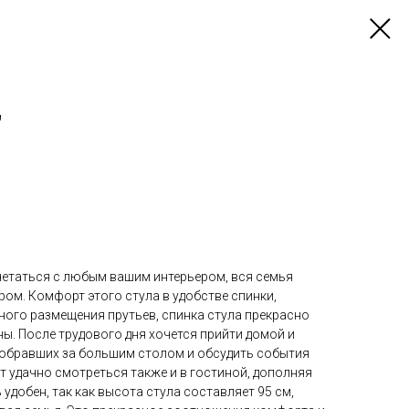
"
очетаться с любым вашим интерьером, вся семья
ром. Комфорт этого стула в удобстве спинки,
ного размещения прутьев, спинка стула прекрасно
ы. После трудового дня хочется прийти домой и
 собравших за большим столом и обсудить события
ет удачно смотреться также и в гостиной, дополняя
 удобен, так как высота стула составляет 95 см,