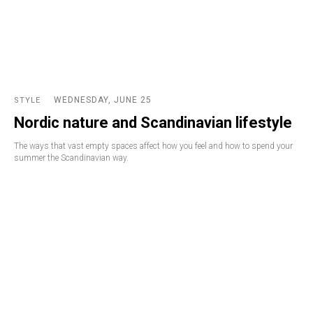
WEDNESDAY, JUNE 25
STYLE
Nordic nature and Scandinavian lifestyle
The ways that vast empty spaces affect how you feel and how to spend your
summer the Scandinavian way.