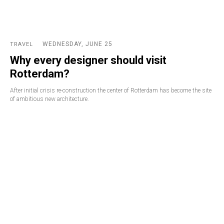
WEDNESDAY, JUNE 25
TRAVEL
Why every designer should visit
Rotterdam?
After initial crisis re-construction the center of Rotterdam has become the site
of ambitious new architecture.