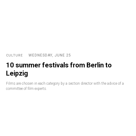
WEDNESDAY, JUNE 25
CULTURE
10 summer festivals from Berlin to
Leipzig
Films are chosen in each category by a section director with the advice of a
committee of film experts.