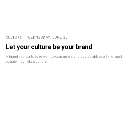
WEDNESDAY, JUNE 25
CULTURE
Let your culture be your brand
A brand in order to be relevant to consumers and sustainable over time must
operate much like a culture.