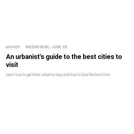
WEDNESDAY, JUNE 25
MOVIES
An urbanist's guide to the best cities to
visit
Learn how to get there, where to stay and how to have the best time.