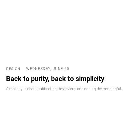
WEDNESDAY, JUNE 25
DESIGN
Back to purity, back to simplicity
Simplicity is about subtracting the obvious and adding the meaningful.