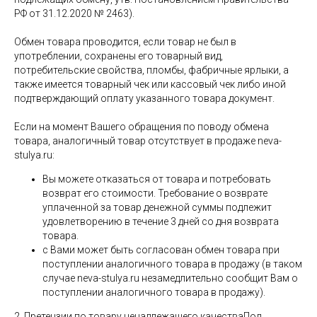
РФ от 31.12.2020 № 2463).
Обмен товара проводится, если товар не был в
употреблении, сохранены его товарный вид,
потребительские свойства, пломбы, фабричные ярлыки, а
также имеется товарный чек или кассовый чек либо иной
подтверждающий оплату указанного товара документ.
Если на момент Вашего обращения по поводу обмена
товара, аналогичный товар отсутствует в продаже neva-
stulya.ru:
Вы можете отказаться от товара и потребовать
возврат его стоимости. Требование о возврате
уплаченной за товар денежной суммы подлежит
удовлетворению в течение 3 дней со дня возврата
товара.
с Вами может быть согласован обмен товара при
поступлении аналогичного товара в продажу (в таком
случае neva-stulya.ru незамедлительно сообщит Вам о
поступлении аналогичного товара в продажу).
2. Претензии по товару ненадлежащего качестваПод